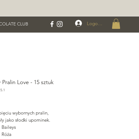
Logowanie
COLATE CLUB
 Pralin Love - 15 sztuk
5.1
Cena
pięciu wybornych pralin,
ły jako słodki upominek.
a Baileys
a Róża