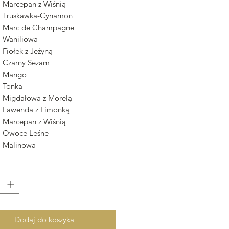
na Marcepan z Wiśnią
na Truskawka-Cynamon
na Marc de Champagne
a Waniliowa
a Fiołek z Jeżyną
na Czarny Sezam
na Mango
a Tonka
na Migdałowa z Morelą
na Lawenda z Limonką
na Marcepan z Wiśnią
na Owoce Leśne
na Malinowa
Dodaj do koszyka