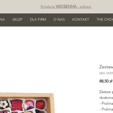
Kolekcja
WIOSENNA
- zobacz
NA
SKLEP
DLA FIRM
O NAS
KONTAKT
THE CHO
Zestaw
SKU: VC01
88,50 zł
Zestaw 
doskona
- Pralin
- Pralin