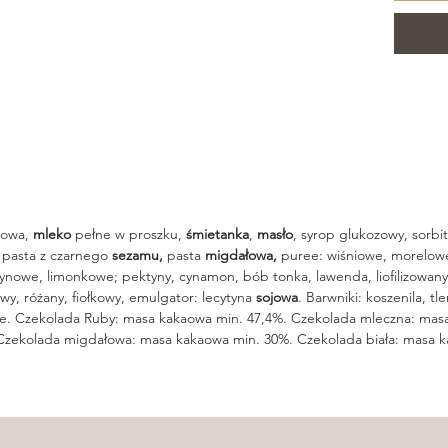
kaowa,
mleko
pełne w proszku,
śmietanka
,
masło
, syrop glukozowy, sorbito
, pasta z czarnego
sezamu,
pasta
migdałowa,
puree: wiśniowe, morelow
nowe, limonkowe; pektyny, cynamon, bób tonka, lawenda, liofilizowany
owy, różany, fiołkowy, emulgator: lecytyna
sojowa
. Barwniki: koszenila, tl
e. Czekolada Ruby: masa kakaowa min. 47,4%. Czekolada mleczna: mas
Czekolada migdałowa: masa kakaowa min. 30%. Czekolada biała: masa 