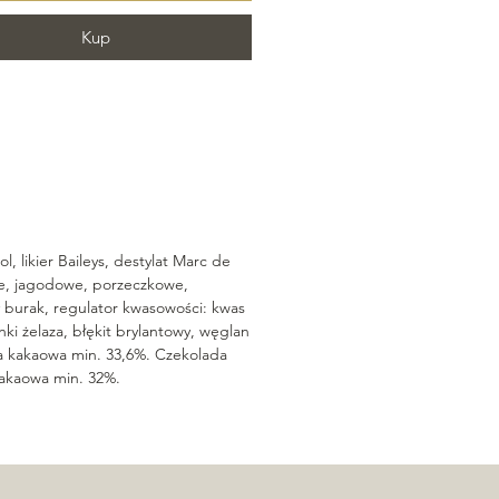
Kup
l, likier Baileys, destylat Marc de
e, jagodowe, porzeczkowe,
 burak, regulator kwasowości: kwas
enki żelaza, błękit brylantowy, węglan
a kakaowa min. 33,6%. Czekolada
kakaowa min. 32%.