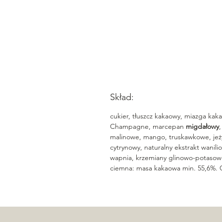
Skład:
cukier, tłuszcz kakaowy, miazga ka
Champagne, marcepan
migdałowy
malinowe, mango, truskawkowe, jeży
cytrynowy, naturalny ekstrakt wanili
wapnia, krzemiany glinowo-potasow
ciemna: masa kakaowa min. 55,6%. 