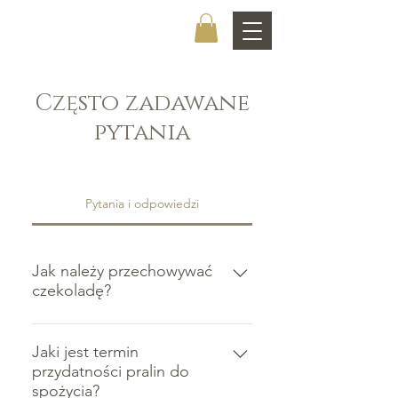
CHOCOLATIER
Często zadawane
pytania
Pytania i odpowiedzi
Jak należy przechowywać
czekoladę?
Wszelkie czekoladowe produkty
należy przechowywać w suchym i
Jaki jest termin
przydatności pralin do
chłodnym miejscu. Najbardziej
spożycia?
optymalna jest temperatura 12-20