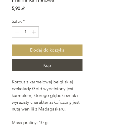
Pralina Karmelowa
Cena
5,90 zł
Sztuk
*
Dodaj do koszyka
Kup
Korpus z karmelowej belgijskiej
czekolady Gold wypełniony jest
karmelem, którego głęboki smak i
wyrazisty charakter zakończony jest
nutą wanilii z Madagaskaru.
Masa praliny: 10 g.