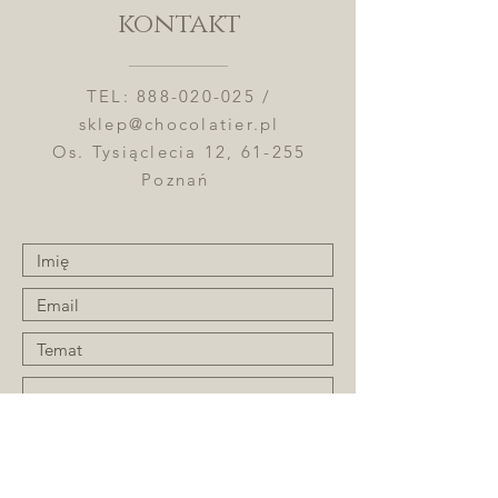
kontakt
TEL:
888-020-025
/
sklep@chocolatier.pl
Os. Tysiąclecia 12, 61-255
Poznań