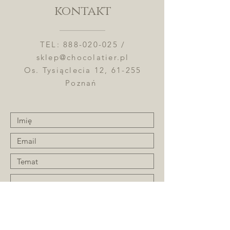
kontakt
TEL:
888-020-025
/
sklep@chocolatier.pl
Os. Tysiąclecia 12, 61-255
Poznań