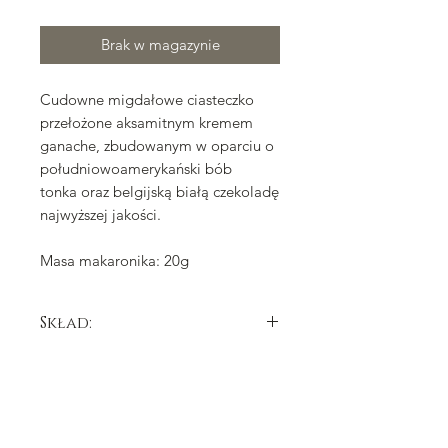
Brak w magazynie
Cudowne migdałowe ciasteczko
przełożone aksamitnym kremem
ganache, zbudowanym w oparciu o
południowoamerykański bób
tonka oraz belgijską białą czekoladę
najwyższej jakości.
Masa makaronika: 20g
Skład:
cukier, mąka
migdałowa
, białko
jaja
kurzego (chów wolnowybiegowy),
śmietanka
, syrop glukozowy, sorbitol,
tłuszcz kakaowy, bób tonka,
emulgator: lecytyna
sojowa
, naturalny