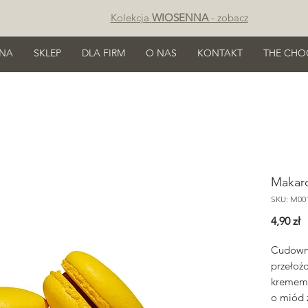
Kolekcja
WIOSENNA
- zobacz
NA
SKLEP
DLA FIRM
O NAS
KONTAKT
THE CHO
Makar
SKU: M00
C
4,90 zł
Cudowne
przeło
kremem
o miód z