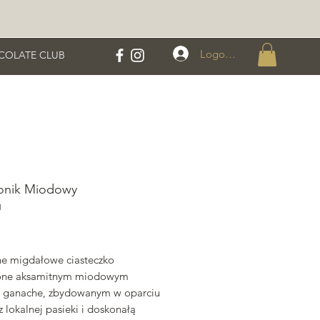
Logowanie
COLATE CLUB
onik Miodowy
1
ena
 migdałowe ciasteczko
żone aksamitnym miodowym
 ganache, zbydowanym w oparciu
 lokalnej pasieki i doskonałą