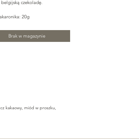
 belgijską czekoladę.
karonika: 20g
Brak w magazynie
uszcz kakaowy, miód w proszku,