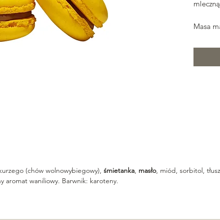
mleczną
Masa ma
kurzego (chów wolnowybiegowy),
śmietanka
,
masło
, miód, sorbitol, tł
ny aromat waniliowy. Barwnik: karoteny.