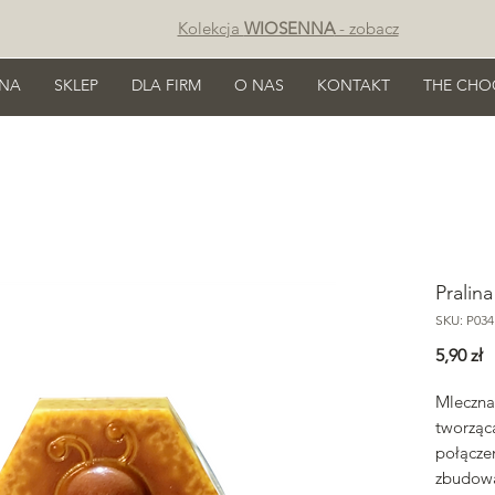
Kolekcja
WIOSENNA
- zobacz
NA
SKLEP
DLA FIRM
O NAS
KONTAKT
THE CHO
Pralin
SKU: P034
C
5,90 zł
Mleczna
tworząca
połącze
zbudow