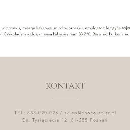
 w proszku, miazga kakaowa, miód w proszku, emulgator: lecytyna
sojo
 sól. Czekolada miodowa: masa kakaowa min. 33,2 %. Barwnik: kurkumina.
kontakt
TEL: 888-020-025 /
sklep@chocolatier.pl
Os. Tysiąclecia 12, 61-255 Poznań