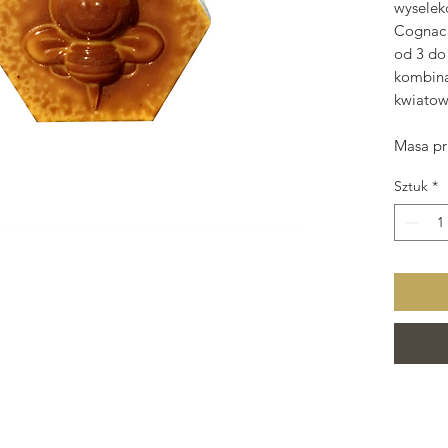
wyselek
Cognac 
od 3 do 
kombina
kwiatow
Masa pra
Sztuk
*