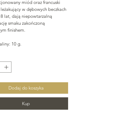
cjonowany miód oraz francuski
leżakujący w dębowych beczkach
8 lat, dają niepowtarzalną
cję smaku zakończoną
ym finishem.
liny: 10 g.
Dodaj do koszyka
Kup