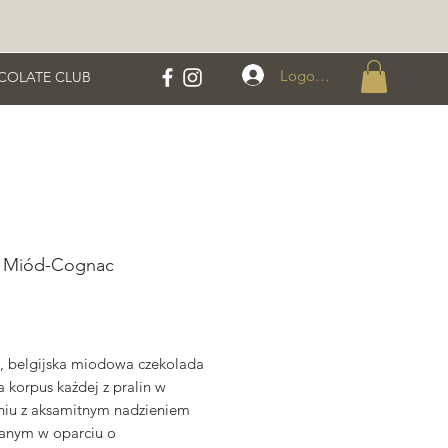
Logowanie
COLATE CLUB
a Miód-Cognac
ena
, belgijska miodowa czekolada
 korpus każdej z pralin w
niu z aksamitnym nadzieniem
anym w oparciu o