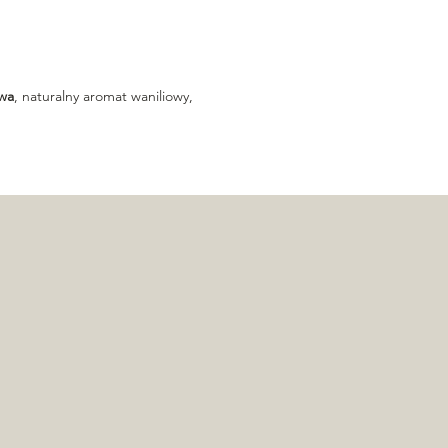
wa
, naturalny aromat waniliowy,