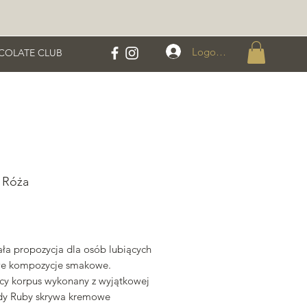
Logowanie
COLATE CLUB
a Róża
ena
ła propozycja dla osób lubiących
e kompozycje smakowe.
cy korpus wykonany z wyjątkowej
dy Ruby skrywa kremowe