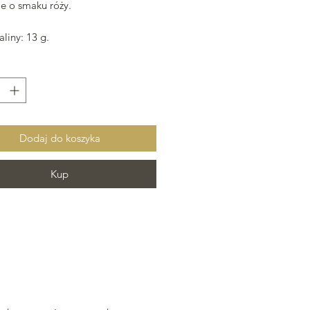
ie o smaku róży.
liny: 13 g.
Dodaj do koszyka
Kup