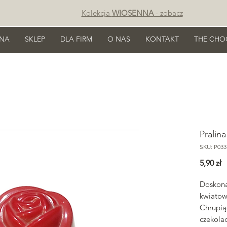
Kolekcja
WIOSENNA
- zobacz
NA
SKLEP
DLA FIRM
O NAS
KONTAKT
THE CHO
Pralin
SKU: P033
C
5,90 zł
Doskona
kwiatow
Chrupią
czekola