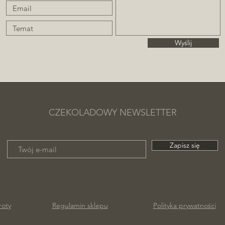
Wyślij
CZEKOLADOWY NEWSLETTER
Twój e-mail
Zapisz się
roty
Regulamin sklepu
Polityka prywatności