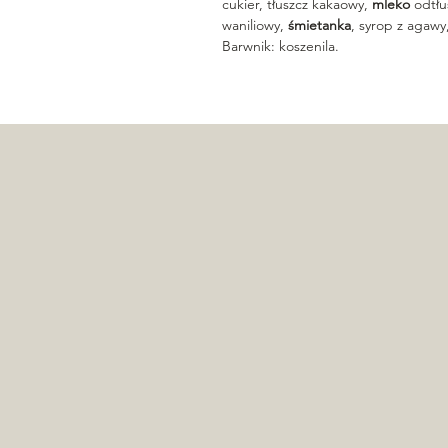
cukier, tłuszcz kakaowy,
mleko
odtłu
waniliowy,
śmietanka
, syrop z agawy
Barwnik: koszenila.