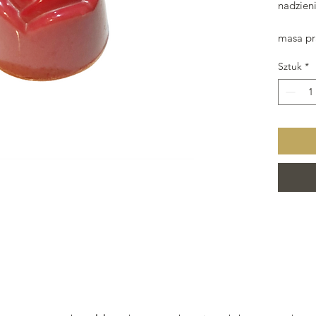
nadzien
masa pra
Sztuk
*