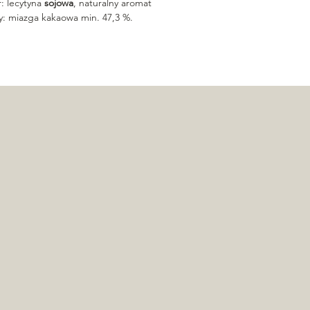
 lecytyna
sojowa
, naturalny aromat
y: miazga kakaowa min. 47,3 %.