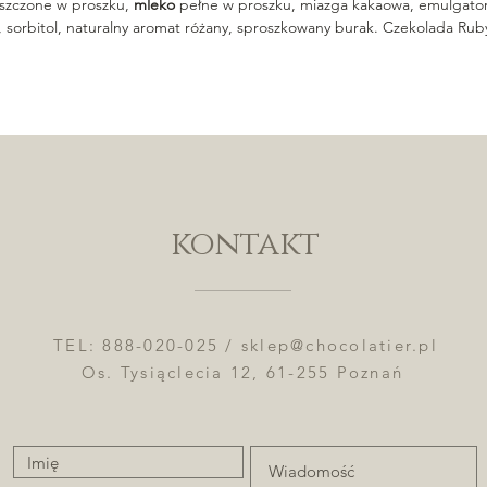
szczone w proszku,
mleko
pełne w proszku, miazga kakaowa, emulgator:
, sorbitol, naturalny aromat różany, sproszkowany burak. Czekolada Rub
kontakt
TEL: 888-020-025 /
sklep@chocolatier.pl
Os. Tysiąclecia 12, 61-255 Poznań