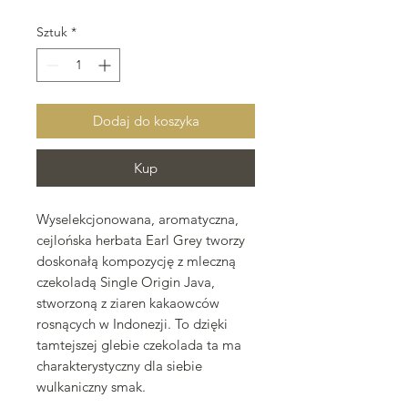
Sztuk
*
Dodaj do koszyka
Kup
Wyselekcjonowana, aromatyczna,
cejlońska herbata Earl Grey tworzy
doskonałą kompozycję z mleczną
czekoladą Single Origin Java,
stworzoną z ziaren kakaowców
rosnących w Indonezji. To dzięki
tamtejszej glebie czekolada ta ma
charakterystyczny dla siebie
wulkaniczny smak.