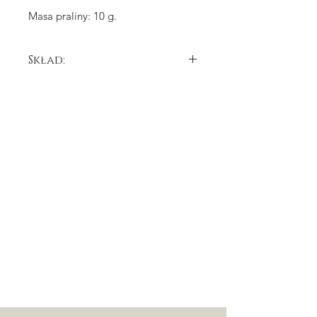
Masa praliny: 10 g.
Skład:
Skład: cukier, tłuszcz kakaowy,
mleko
pełne w proszku, miazga kakaowa,
emulgator: lecytyna
sojowa
, naturalny
aromat waniliowy, syrop glukozowy,
sorbitol, infuzja z herbaty Earl Grey.
Czekolada mleczna: masa kakaowa
min. 32,6 %. Barwnik: tlenki żelaza.