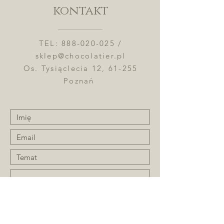
kontakt
TEL:
888-020-025
/
sklep@chocolatier.pl
Os. Tysiąclecia 12, 61-255
Poznań