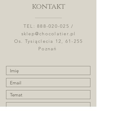
kontakt
TEL:
888-020-025
/
sklep@chocolatier.pl
Os. Tysiąclecia 12, 61-255
Poznań