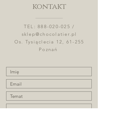
kontakt
TEL:
888-020-025
/
sklep@chocolatier.pl
Os. Tysiąclecia 12, 61-255
Poznań