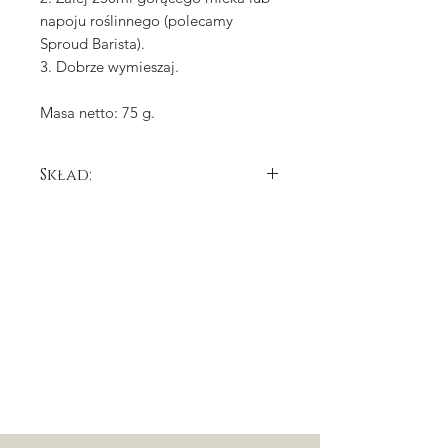
napoju roślinnego (polecamy
Sproud Barista).
3. Dobrze wymieszaj.
Masa netto: 75 g.
Skład:
tłuszcz kakaowy, cukier,
mleko
pełne
w
proszku,
mleko
odtłuszczone w
proszku, kakao w
proszku o obniżonej zawartości
tłuszczu, herbata earl grey, regulator
kwasowości: węglan potasu,
emulgator: lecytyna
sojowa
, naturalny
aromat waniliowy, sól.