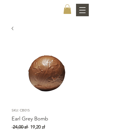
CHOCOLATIER
SKU: CB015
Earl Grey Bomb
Regularna
Cena
 24,00 zł 
19,20 zł