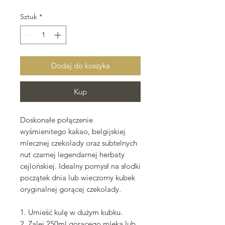
cena
Rabatowa
Sztuk
*
Dodaj do koszyka
Kup
Doskonałe połączenie
wyśmienitego kakao, belgijskiej
mlecznej czekolady oraz subtelnych
nut czarnej legendarnej herbaty
cejlońskiej. Idealny pomysł na słodki
początek dnia lub wieczorny kubek
oryginalnej gorącej czekolady.
1. Umieść kulę w dużym kubku.
2. Zalej 250ml gorącego mleka lub