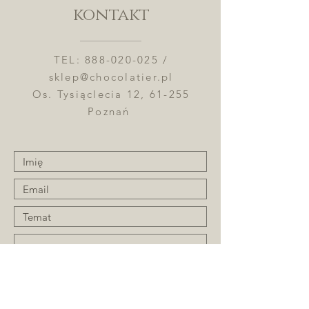
kontakt
TEL:
888-020-025
/
sklep@chocolatier.pl
Os. Tysiąclecia 12, 61-255
Poznań