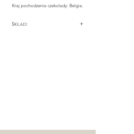
Kraj pochodzenia czekolady: Belgia.
Skład:
cukier, tłuszcz kakaowy, miazga
kakaowa,
mleko
pełne w proszku,
emulgator: lecytyna
sojowa
, naturalny
aromat waniliowy.