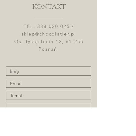
kontakt
TEL:
888-020-025
/
sklep@chocolatier.pl
Os. Tysiąclecia 12, 61-255
Poznań