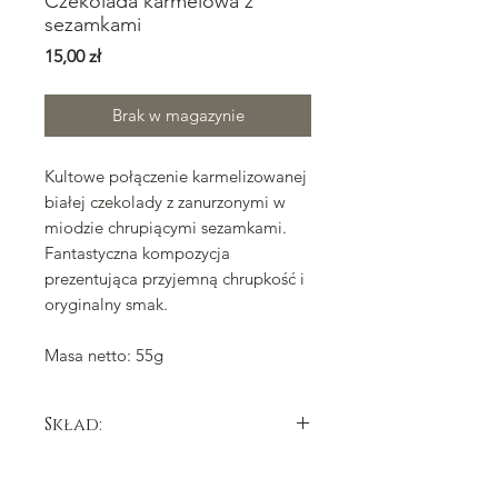
Czekolada karmelowa z
sezamkami
Cena
15,00 zł
Brak w magazynie
Kultowe połączenie karmelizowanej
białej czekolady z zanurzonymi w
miodzie chrupiącymi sezamkami.
Fantastyczna kompozycja
prezentująca przyjemną chrupkość i
oryginalny smak.
Masa netto: 55g
Skład:
tłuszcz kakaowy, cukier,
mleko
pełne
w proszku, laktoza (z
mleka
), serwatka