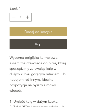
cena
Rabatowa
Sztuk
*
Dodaj do koszyka
Kup
Wyborna belgijska karmelowa,
aksamitna czekolada do picia, którą
sporządzimy zalewając kulę w
dużym kubku gorącym mlekiem lub
napojem roślinnym. Idealna
propozycja na pyszny zimowy
wieczór.
1. Umieść kulę w dużym kubku.
2. Zalej 250ml gorącego mleka lub