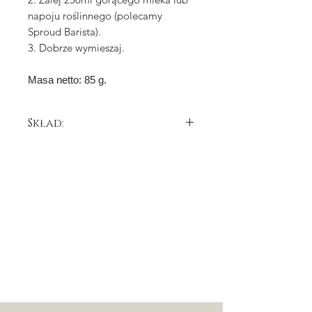
napoju roślinnego (polecamy
Sproud Barista).
3. Dobrze wymieszaj.
Masa netto: 85 g.
Skład:
tłuszcz kakaowy, cukier,
mleko
pełne
w proszku, laktoza (z
mleka
),
mleko
odtłuszczone w proszku,
serwatka
,
tłuszcz
mleczny
, karmelowy cukier,
emulgator: lecytyna
sojowa
, naturalny
aromat waniliowy, sól.
Czekolada karmelowa Gold: masa
kakaowa min. 30,4 %.