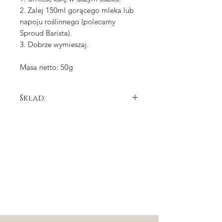
2. Zalej 150ml gorącego mleka lub
napoju roślinnego (polecamy
Sproud Barista).
3. Dobrze wymieszaj.
Masa netto: 50g
Skład:
cukier, tłuszcz kakaowy, miazga
kakaowa,
mleko
pełne w proszku,
kakao o obniżonej zawartości tłuszczu,
syrop klonowy, emulgator: lecytyna
sojowa
, naturalny aromat waniliowy,
regulator kwasowości: węglan potasu.
Masa kakaowa min. 33,6%