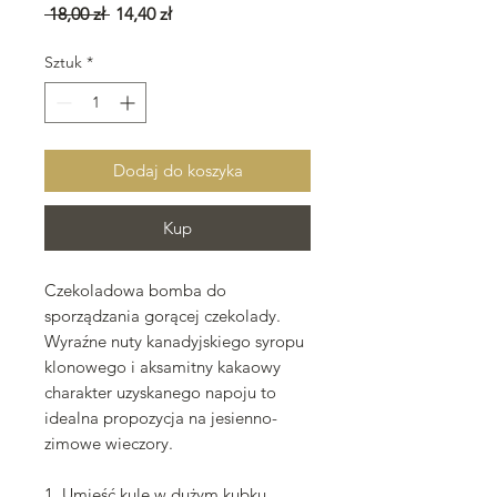
Regularna
Cena
 18,00 zł 
14,40 zł
cena
Rabatowa
Sztuk
*
Dodaj do koszyka
Kup
Czekoladowa bomba do
sporządzania gorącej czekolady.
Wyraźne nuty kanadyjskiego syropu
klonowego i aksamitny kakaowy
charakter uzyskanego napoju to
idealna propozycja na jesienno-
zimowe wieczory.
1. Umieść kulę w dużym kubku.