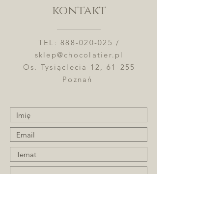
kontakt
TEL:
888-020-025
/
sklep@chocolatier.pl
Os. Tysiąclecia 12, 61-255
Poznań